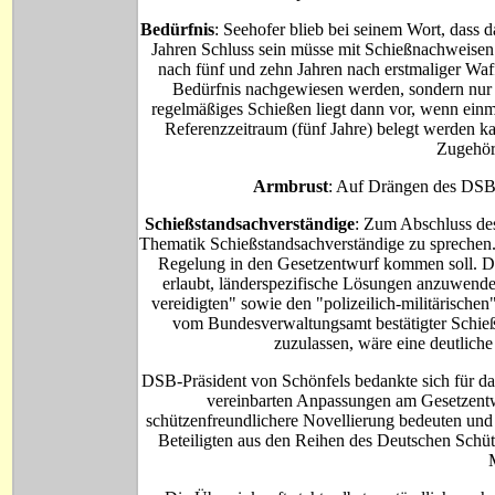
Bedürfnis
: Seehofer blieb bei seinem Wort, dass 
Jahren Schluss sein müsse mit Schießnachweisen.
nach fünf und zehn Jahren nach erstmaliger Waff
Bedürfnis nachgewiesen werden, sondern nur 
regelmäßiges Schießen liegt dann vor, wenn einma
Referenzzeitraum (fünf Jahre) belegt werden k
Zugehör
Armbrust
: Auf Drängen des DSB b
Schießstandsachverständige
: Zum Abschluss de
Thematik Schießstandsachverständige zu sprechen.
Regelung in den Gesetzentwurf kommen soll. Di
erlaubt, länderspezifische Lösungen anzuwenden
vereidigten" sowie den "polizeilich-militärischen
vom Bundesverwaltungsamt bestätigter Schieß
zuzulassen, wäre eine deutliche
DSB-Präsident von Schönfels bedankte sich für da
vereinbarten Anpassungen am Gesetzentw
schützenfreundlichere Novellierung bedeuten und 
Beteiligten aus den Reihen des Deutschen Schüt
M