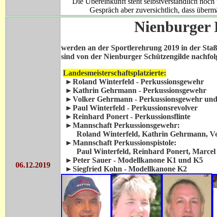
Die Übereinkunft steht selbstverständlich noc
Gespräch aber zuversichtlich, dass übe
Nienburger 
werden an der Sportlerehrung 2019 in der Staß
sind von der Nienburger Schützengilde nachfo
Landesmeisterschaftsplatzierte:
►
Roland Winterfeld - Perkussionsgewehr
►
Kathrin Gehrmann - Perkussionsgewehr
►
Volker Gehrmann - Perkussionsgewehr und
►
Paul Winterfeld - Perkussionsrevolver
►
Reinhard Ponert - Perkussionsflinte
►Mannschaft Perkussionsgewehr:
Roland Winterfeld, Kathrin Gehrmann, V
►Mannschaft Perkussionspistole:
Paul Winterfeld, Reinhard Ponert, Marce
►Peter Sauer - Modellkanone K1 und K5
06.12.2019
►Siegfried Kohn -
Modellkanone K2