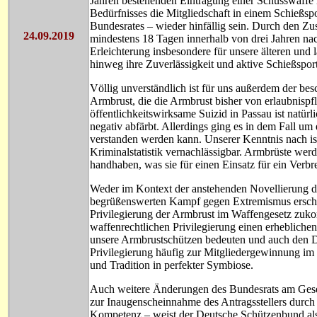
Jahren bestehenden Eintragung einer Schusswaffe i
Bedürfnisses die Mitgliedschaft in einem Schießspo
Bundesrates – wieder hinfällig sein. Durch den Zu
24.09.2019
mindestens 18 Tagen innerhalb von drei Jahren na
Erleichterung insbesondere für unsere älteren und 
hinweg ihre Zuverlässigkeit und aktive Schießsp
Völlig unverständlich ist für uns außerdem der bes
Armbrust, die die Armbrust bisher von erlaubnispf
öffentlichkeitswirksame Suizid in Passau ist natür
negativ abfärbt. Allerdings ging es in dem Fall um e
verstanden werden kann. Unserer Kenntnis nach is
Kriminalstatistik vernachlässigbar. Armbrüste wer
handhaben, was sie für einen Einsatz für ein Verb
Weder im Kontext der anstehenden Novellierung 
begrüßenswerten Kampf gegen Extremismus erschli
Privilegierung der Armbrust im Waffengesetz zukom
waffenrechtlichen Privilegierung einen erhebliche
unsere Armbrustschützen bedeuten und auch den D
Privilegierung häufig zur Mitgliedergewinnung im
und Tradition in perfekter Symbiose.
Auch weitere Änderungen des Bundesrats am Geset
zur Inaugenscheinnahme des Antragsstellers durch
Kompetenz – weist der Deutsche Schützenbund als 